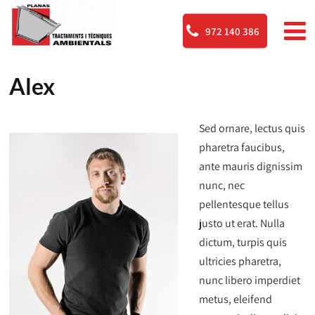
972 140 386
Alex
Sed ornare, lectus quis
pharetra faucibus,
ante mauris dignissim
nunc, nec
pellentesque tellus
justo ut erat. Nulla
dictum, turpis quis
ultricies pharetra,
nunc libero imperdiet
metus, eleifend