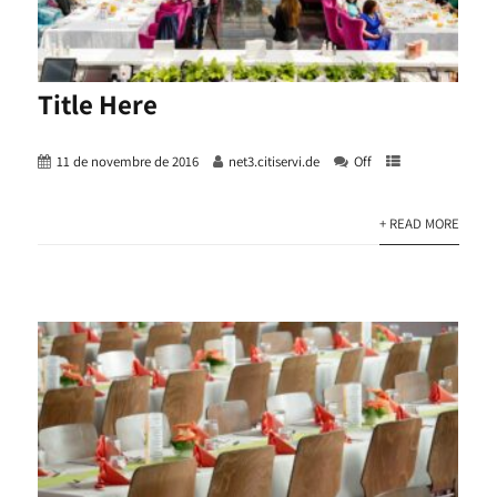
Title Here
11 de novembre de 2016
net3.citiservi.de
Off
+ READ MORE