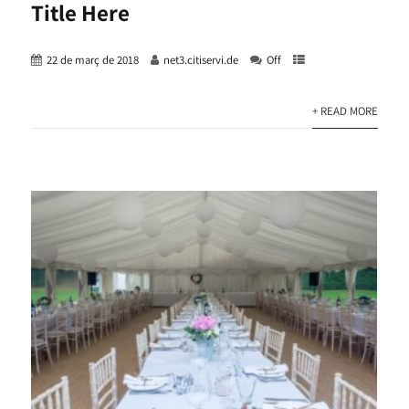
Title Here
22 de març de 2018
net3.citiservi.de
Off
+ READ MORE