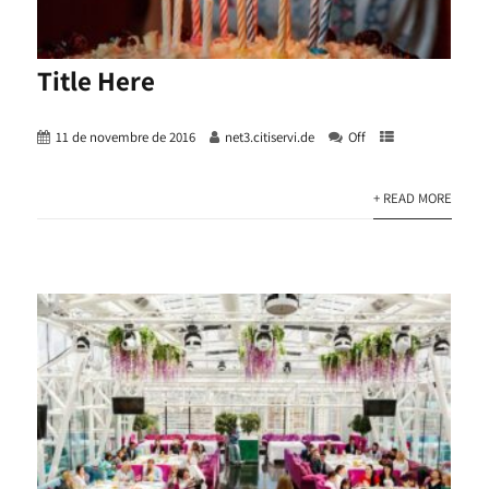
Title Here
11 de novembre de 2016
net3.citiservi.de
Off
+ READ MORE