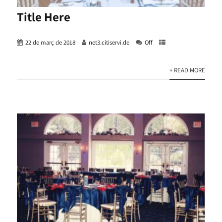
Title Here
22 de març de 2018
net3.citiservi.de
Off
+ READ MORE