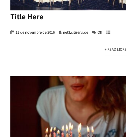
Title Here
11 de novembre de 2016
net3.citiservi.de
Off
+ READ MORE